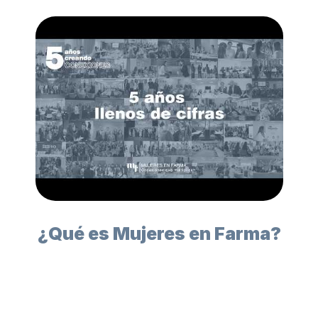
Mujeres en Farma
HISTORIA MUJERES EN
FARMA
▶
Mujeres en Farma
Mujeres en Farma
¿Qué es Mujeres en Farma?
5 años llenos de cifras
▶
Mujeres en Farma